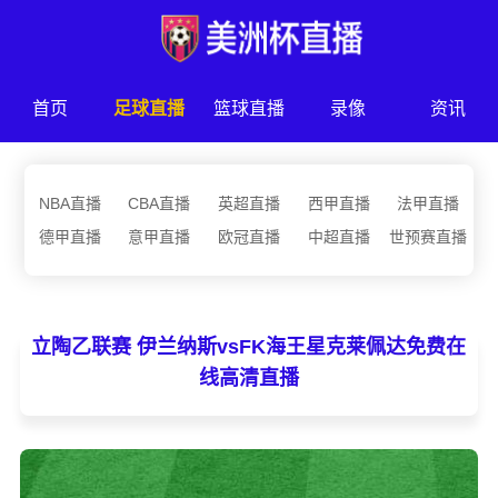
首页
足球直播
篮球直播
录像
资讯
NBA直播
CBA直播
英超直播
西甲直播
法甲直播
德甲直播
意甲直播
欧冠直播
中超直播
世预赛直播
立陶乙联赛 伊兰纳斯vsFK海王星克莱佩达免费在
线高清直播