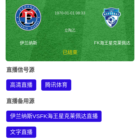
1970-01-01 08:33
立陶乙
伊兰纳斯
FK海王星克莱佩达
已结束
伊兰纳斯vsFK海王
直播信号源
星克莱佩达 立陶乙
高清直播
腾讯体育
直播备用源
伊兰纳斯VSFK海王星克莱佩达直播
文字直播