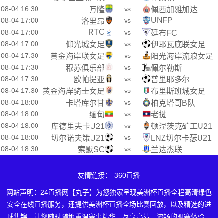
08-04 16:30
vs
万隆
佩西加雅加达
UNFP
08-04 17:00
vs
洛里昂
RTC
08-04 17:00
vs
廷布FC
08-04 17:00
vs
仰光城女足
伊耶瓦底联女足
08-04 17:30
vs
黄金海岸联女足
阳光海岸流浪女足
08-04 17:30
vs
穆苏俱乐部
佩尔勒斯
08-04 17:30
vs
欧帕提亚
普里耶多尔
08-04 17:30
vs
黄金海岸骑士女足
布里斯班城女足
08-04 18:00
vs
卡塔库尔甘
柏克塔哥B队
08-04 18:00
vs
缅甸
老挝
08-04 18:00
vs
库德里夫卡U21
顿涅茨克矿工U21
08-04 18:00
vs
切尔诺夫策U21
LNZ切尔卡瑟U21
08-04 18:30
vs
索默SC
兰达杰联
友情链接：
360直播
网站声明：24直播网【丸子】为您独家呈现美洲杯直播全程高清绿色
安全在线直播服务，还提供美洲杯直播全场比赛回放，以及精选的进
球集锦，让您随时随地重温赛事精华。尽享高清、流畅的观赛体验，