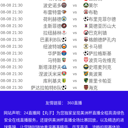
08-08 21:30
vs
波史诺多
莱尔
08-08 21:30
vs
布雷特雷
布勒
08-08 21:30
vs
荷利赫德
布里克菲尔德
08-08 21:30
vs
圭斯菲德
莫德亚历山大
08-08 21:30
vs
拉纽赫林
巴克利镇
08-08 21:30
vs
巴素利B队
格朗德萨孔内
08-08 21:30
vs
纽波特城
卡马顿
08-08 21:30
vs
华萨斯
萨拉格斯基
08-08 21:30
vs
马特斯
波贡马佐维克
08-08 21:30
vs
斯塔泽舒夫
史塔麦列克
08-08 21:30
vs
涅波沃米采
奥波莱
08-08 21:30
vs
库利基夫
普里卡帕亚
08-08 21:30
vs
萨达拉帕特B队
海克
友情链接：
360直播
网站声明：24直播网【丸子】为您独家呈现美洲杯直播全程高清绿色
安全在线直播服务，还提供美洲杯直播全场比赛回放，以及精选的进
球集锦，让您随时随地重温赛事精华。尽享高清、流畅的观赛体验，