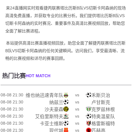
来24直播网实时观看捷丙联赛塔比历斯B队VS切斯卡阿森纳的现场
高清免费直播，并获取专业的比赛分析。我们提供塔比历斯B队VS
切斯卡阿森纳的实时赛况、重要事件及高清比赛视频回放，帮助您
全面了解比赛进程。
本站提供高清比赛直播视频回放，助您全面了解捷丙联赛塔比历斯
B队VS切斯卡阿森纳的任何关键瞬间。访问我们，享受最清晰、流
畅的比赛视频和详尽的赛事回顾。
热门比赛
HOT MATCH
08-08 21:30
vs
维也纳迅速青年队
禾斯贝治
08-08 21:30
vs
纳兹兰
卢甘斯克
08-08 21:30
vs
沙夫豪森
克罗兹林根
08-08 21:30
vs
艾伯里斯特夫
特奥温星队
08-08 21:30
vs
卡亚士维斯
格雷斯福特
08-08 21:30
vs
现代城
匹赫高