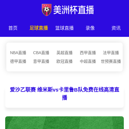
首页
足球直播
篮球直播
录像
资讯
NBA直播
CBA直播
英超直播
西甲直播
法甲直播
德甲直播
意甲直播
欧冠直播
中超直播
世预赛直播
爱沙乙联赛 维米斯vs卡里鲁B队免费在线高清直
播