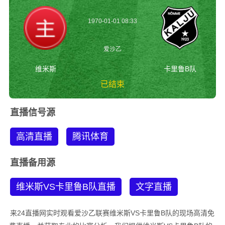
1970-01-01 08:33
爱沙乙
维米斯
卡里鲁B队
已结束
维米斯vs卡里鲁B队
直播信号源
爱沙乙
高清直播
腾讯体育
直播备用源
维米斯VS卡里鲁B队直播
文字直播
来24直播网实时观看爱沙乙联赛维米斯VS卡里鲁B队的现场高清免