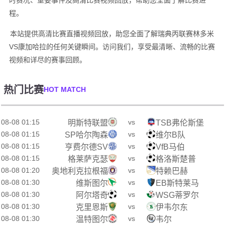
时赛况、重要事件及高清比赛视频回放，帮助您全面了解比赛进
程。
本站提供高清比赛直播视频回放，助您全面了解瑞典丙联赛林多米
VS康加哈拉的任何关键瞬间。访问我们，享受最清晰、流畅的比赛
视频和详尽的赛事回顾。
热门比赛
HOT MATCH
08-08 01:15
vs
明斯特联盟
TSB弗伦斯堡
08-08 01:15
vs
SP哈尔陶森
维尔B队
08-08 01:15
vs
亨费尔德SV
VfB马伯
08-08 01:15
vs
格莱萨克瑟
格洛斯楚普
08-08 01:20
vs
奥地利克拉根福
特赖巴赫
08-08 01:30
vs
维斯图尔
EB斯特莱马
08-08 01:30
vs
阿尔塔奇
WSG蒂罗尔
08-08 01:30
vs
克里恩斯
伊韦尔东
08-08 01:30
vs
温特图尔
韦尔