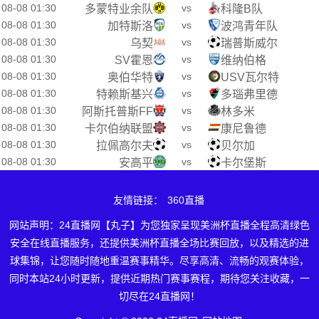
08-08 01:30
vs
多蒙特业余队
科隆B队
08-08 01:30
vs
加特斯洛
波鸿青年队
08-08 01:30
vs
乌契
瑞普斯威尔
08-08 01:30
vs
SV霍恩
维纳伯格
08-08 01:30
vs
奥伯华特
USV瓦尔特
08-08 01:30
vs
特赖斯基兴
多瑙弗里德
08-08 01:30
vs
阿斯托普斯FF
林多米
08-08 01:30
vs
卡尔伯纳联盟
康尼鲁德
08-08 01:30
vs
拉佩高尔夫
贝尔加
08-08 01:30
vs
安高平
卡尔堡斯
友情链接：
360直播
网站声明：24直播网【丸子】为您独家呈现美洲杯直播全程高清绿色
安全在线直播服务，还提供美洲杯直播全场比赛回放，以及精选的进
球集锦，让您随时随地重温赛事精华。尽享高清、流畅的观赛体验，
同时本站24小时更新，提供近期热门赛事赛程，期待您关注收藏，一
切尽在24直播网！