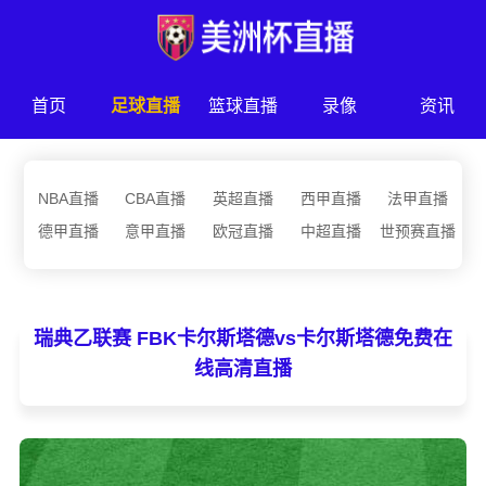
首页
足球直播
篮球直播
录像
资讯
NBA直播
CBA直播
英超直播
西甲直播
法甲直播
德甲直播
意甲直播
欧冠直播
中超直播
世预赛直播
瑞典乙联赛 FBK卡尔斯塔德vs卡尔斯塔德免费在
线高清直播