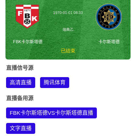
1970-01-01 08:33
瑞典乙
FBK卡尔斯塔德
卡尔斯塔德
已结束
FBK卡尔斯塔德vs卡
直播信号源
尔斯塔德 瑞典乙
高清直播
腾讯体育
直播备用源
FBK卡尔斯塔德VS卡尔斯塔德直播
文字直播