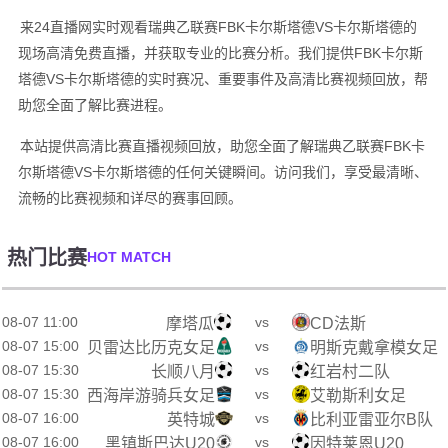
来24直播网实时观看瑞典乙联赛FBK卡尔斯塔德VS卡尔斯塔德的
现场高清免费直播，并获取专业的比赛分析。我们提供FBK卡尔斯
塔德VS卡尔斯塔德的实时赛况、重要事件及高清比赛视频回放，帮
助您全面了解比赛进程。
本站提供高清比赛直播视频回放，助您全面了解瑞典乙联赛FBK卡
尔斯塔德VS卡尔斯塔德的任何关键瞬间。访问我们，享受最清晰、
流畅的比赛视频和详尽的赛事回顾。
热门比赛
HOT MATCH
08-07 11:00
vs
摩塔瓜
CD法斯
08-07 15:00
vs
贝雷达比历克女足
明斯克戴拿模女足
08-07 15:30
vs
长顺八月
红岩村二队
08-07 15:30
vs
西海岸游骑兵女足
艾勒斯利女足
08-07 16:00
vs
英特城
比利亚雷亚尔B队
08-07 16:00
vs
黑镇斯巴达U20
因特莱恩U20