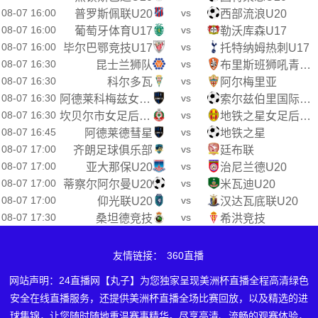
08-07 16:00
vs
普罗斯佩联U20
西部流浪U20
08-07 16:00
vs
葡萄牙体育U17
勒沃库森U17
08-07 16:00
vs
毕尔巴鄂竞技U17
托特纳姆热刺U17
08-07 16:30
vs
昆士兰狮队
布里斯班狮吼青年队
08-07 16:30
vs
科尔多瓦
阿尔梅里亚
08-07 16:30
vs
阿德莱科梅兹女足后备队
索尔兹伯里国际女足后备队
08-07 16:30
vs
坎贝尔市女足后备队
地铁之星女足后备队
08-07 16:45
vs
阿德莱德彗星
地铁之星
08-07 17:00
vs
齐朗足球俱乐部
廷布联
08-07 17:00
vs
亚大那保U20
治尼兰德U20
08-07 17:00
vs
蒂察尔阿尔曼U20
米瓦迪U20
08-07 17:00
vs
仰光联U20
汉达瓦底联U20
08-07 17:30
vs
桑坦德竞技
希洪竞技
友情链接：
360直播
网站声明：24直播网【丸子】为您独家呈现美洲杯直播全程高清绿色
安全在线直播服务，还提供美洲杯直播全场比赛回放，以及精选的进
球集锦，让您随时随地重温赛事精华。尽享高清、流畅的观赛体验，