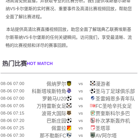
场高清免费直播，并获取专业的比赛分析。我们提供埃斯基尔斯蒂
纳VS卡尔堡斯的实时赛况、重要事件及高清比赛视频回放，帮助您
全面了解比赛进程。
本站提供高清比赛直播视频回放，助您全面了解瑞典乙联赛埃斯基
尔斯蒂纳VS卡尔堡斯的任何关键瞬间。访问我们，享受最清晰、流
畅的比赛视频和详尽的赛事回顾。
热门比赛
HOT MATCH
08-06 07:00
vs
佩纳罗尔
漫游者
08-06 07:00
vs
科斯塔埃斯特角
圣马丁足球俱乐部
08-06 07:00
vs
罗赖马U20
圣雷姆恩多青年队
08-06 07:05
vs
万特雷斯女足
FC圣哈辛托女足
08-06 07:15
vs
波哥大国际
贾奎斯科尔多巴
08-06 07:20
vs
巴斯庄园
朴次茅斯轰炸机
08-06 07:25
vs
佩雷拉
圣塔菲
08-06 07:30
vs
那不勒斯FC
AV阿尔塔