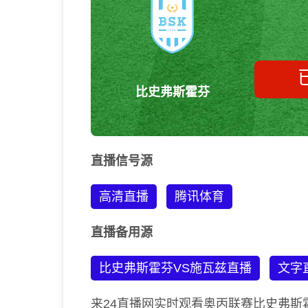
比史弗斯霍芬
直播信号源
高清直播
腾讯体育
直播备用源
比史弗斯霍芬VS施瓦兹直播
文字
来24直播网实时观看奥丙联赛比史弗斯