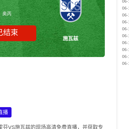
06-
06-
奥丙
06-
06-
06-
已结束
06-
施瓦兹
06-
06-
06-
比史弗斯霍芬vs施瓦兹 奥丙
06-
直播
霍芬VS施瓦兹的现场高清免费直播，并获取专