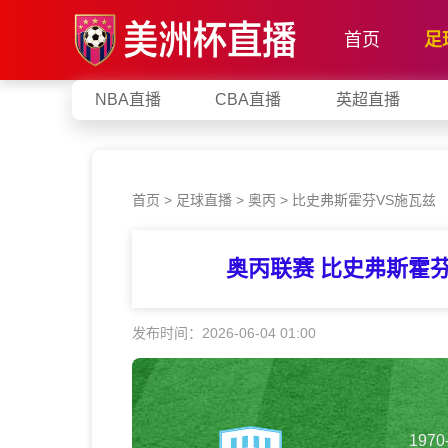
首页
足
NBA直播
CBA直播
英超直播
首页
>
足球直播
>
奥丙
>
比史弗斯霍芬VS施瓦兹
奥丙联赛 比史弗斯霍
发布时间：2026-06-04 01:00
1970