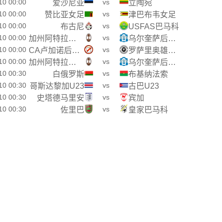
10 00:00
vs
爱沙尼亚
立陶宛
10 00:00
vs
赞比亚女足
津巴布韦女足
10 00:00
vs
布古尼
USFAS巴马科
10 00:00
vs
加州阿特拉斯后备队
乌尔奎萨后备队
10 00:00
vs
CA卢加诺后备队
罗萨里奥雄狮(后备)
10 00:00
vs
加州阿特拉斯后备队
乌尔奎萨后备队
10 00:30
vs
白俄罗斯
布基纳法索
10 00:30
vs
哥斯达黎加U23
古巴U23
10 00:30
vs
史塔德马里安
宾加
10 00:30
vs
佐里巴
皇家巴马科