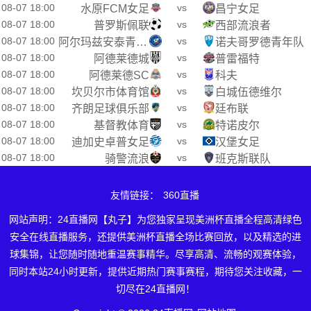
08-07 18:00
vs
水原FCM女足
昌宁女足
08-07 18:00
vs
普罗斯佩联
西部流浪者
08-07 18:00
vs
阿尔玛兹安泰青年队
诺夫哥罗德青年队
08-07 18:00
vs
阿德莱德城
普雷福特
08-07 18:00
vs
阿德莱德SC
科夫
08-07 18:00
vs
坎贝尔市体育馆
白城伍德维尔
08-07 18:00
vs
齐朗足球俱乐部
廷布联
08-07 18:00
vs
基督教体育
特诺皮尔
08-07 18:00
vs
迪加史卓普女足
汉堡女足
08-07 18:00
vs
骑警流浪
班克斯联队
友情链接：
360直播
网站声明：24直播网【丸子】为您独家呈现美洲杯直播全程高清绿色
安全在线直播服务，还提供美洲杯直播全场比赛回放，以及精选的进
球集锦，让您随时随地重温赛事精华。尽享高清、流畅的观赛体验，
同时本站24小时更新，提供近期热门赛事赛程，期待您关注收藏，一
切尽在24直播网！