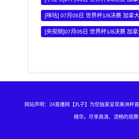
[咪咕] 07月05日 世界杯1/8决赛 加
[央视频]07月05日 世界杯1/8决赛 加
网站声明：24直播网【丸子】为您独家呈现美洲杯
精华。尽享高清、流畅的观赛