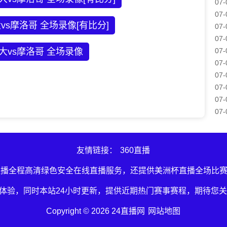
07-
07-
拿大vs摩洛哥 全场录像[有比分]
07-
07-
拿大vs摩洛哥 全场录像
07-
07-
07-
07-
07-
07-
友情链接：
360直播
直播全程高清绿色安全在线直播服务，还提供美洲杯直播全场比
体验，同时本站24小时更新，提供近期热门赛事赛程，期待您关
Copyright © 2026 24直播网
网站地图