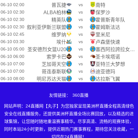
06-10 02:00
vs
普瓦捷
南特
06-10 02:30
vs
ALBA柏林
保罗沙
06-10 02:30
vs
精英队
霍普斯青年队
06-10 02:30
vs
叙利亚伊斯兰联盟
霍姆斯法达
06-10 02:45
vs
维罗纳
里米尼
06-10 03:30
vs
埃什
卢森堡快速
06-10 05:00
vs
圣安德烈女篮U20
塞西阿拉誇拉女篮U20
06-10 06:00
vs
索罗卡巴
圣卡埃塔诺
06-10 07:00
vs
芝加哥天空
亚特兰大梦想
06-10 07:00
vs
哥连泰斯联
迪亚德玛
06-10 08:00
vs
明尼苏达天猫
达拉斯飞翼
友情链接：
360直播
网站声明：24直播网【丸子】为您独家呈现美洲杯直播全程高清绿色
安全在线直播服务，还提供美洲杯直播全场比赛回放，以及精选的进
球集锦，让您随时随地重温赛事精华。尽享高清、流畅的观赛体验，
同时本站24小时更新，提供近期热门赛事赛程，期待您关注收藏，一
切尽在24直播网！