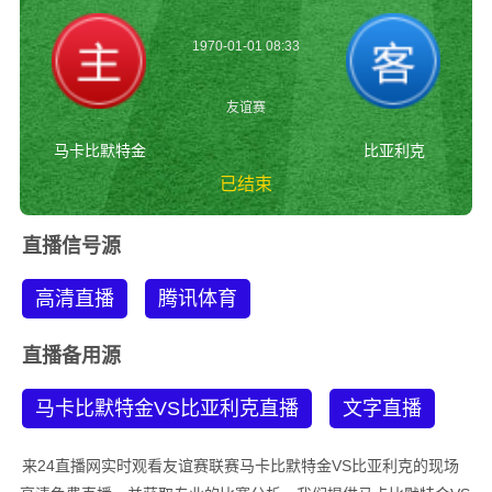
1970-01-01 08:33
友谊赛
马卡比默特金
比亚利克
已结束
马卡比默特金vs比亚
直播信号源
利克 友谊赛
高清直播
腾讯体育
直播备用源
马卡比默特金VS比亚利克直播
文字直播
来24直播网实时观看友谊赛联赛马卡比默特金VS比亚利克的现场