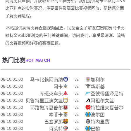
高清免费直播，并获取专业的比赛分析。我们提供马卡比默特金VS
比亚利克的实时赛况、重要事件及高清比赛视频回放，帮助您全面
了解比赛进程。
本站提供高清比赛直播视频回放，助您全面了解友谊赛联赛马卡比
默特金VS比亚利克的任何关键瞬间。访问我们，享受最清晰、流畅
的比赛视频和详尽的赛事回顾。
热门比赛
HOT MATCH
06-10 01:00
vs
马卡比赖阿南纳
加利尔
06-10 01:00
vs
阿卡
华斯基
06-10 01:00
vs
库班火车头
圣彼得堡泽尼特
06-10 01:00
vs
贝鲁特里亚迪女篮
阿祖尔女篮
06-10 01:50
vs
耶路撒冷夏普尔
特拉维夫夏普尔
06-10 02:00
vs
本菲卡
波尔图
06-10 02:00
vs
巴塞罗那
特内里费
06-10 02:00
vs
肖莱特
巴黎