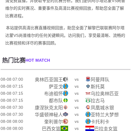
清免费直播，并获取专业的比赛分析。我们提供阿尔塔达蒙VS尚普
维尔的实时赛况、重要事件及高清比赛视频回放，帮助您全面了解
比赛进程。
本站提供高清比赛直播视频回放，助您全面了解黎巴联联赛阿尔塔
达蒙VS尚普维尔的任何关键瞬间。访问我们，享受最清晰、流畅的
比赛视频和详尽的赛事回顾。
热门比赛
HOT MATCH
08-08 07:00
vs
奥林匹亚国王
阿曼拜队
08-08 07:15
vs
萨亚戈
斯托莫
08-08 07:15
vs
布迪祖怀
乌拉奥林匹亚
08-08 07:15
vs
都市队
拉古马
08-08 07:30
vs
康涅狄克太阳
凤凰城水银
08-08 07:30
vs
华盛顿神秘人
亚特兰大梦想
08-08 08:00
vs
奎利普尔
卡托利卡
08-08 08:00
vs
巴西女篮
巴拉圭女篮