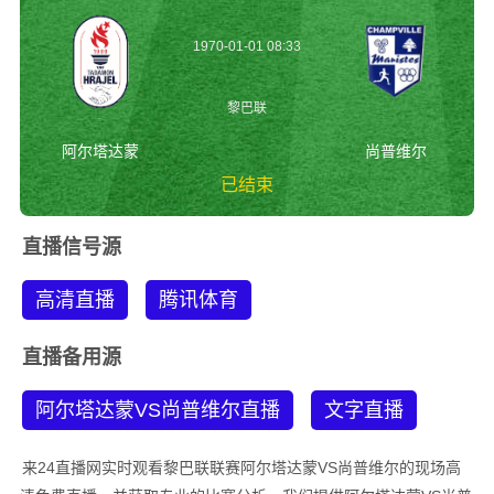
1970-01-01 08:33
黎巴联
阿尔塔达蒙
尚普维尔
已结束
阿尔塔达蒙vs尚普维
直播信号源
尔 黎巴联
高清直播
腾讯体育
直播备用源
阿尔塔达蒙VS尚普维尔直播
文字直播
来24直播网实时观看黎巴联联赛阿尔塔达蒙VS尚普维尔的现场高