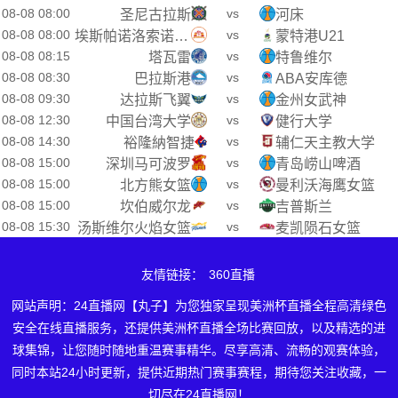
08-08 08:00
vs
圣尼古拉斯
河床
08-08 08:00
vs
埃斯帕诺洛索诺U21
蒙特港U21
08-08 08:15
vs
塔瓦雷
特鲁维尔
08-08 08:30
vs
巴拉斯港
ABA安库德
08-08 09:30
vs
达拉斯飞翼
金州女武神
08-08 12:30
vs
中国台湾大学
健行大学
08-08 14:30
vs
裕隆納智捷
辅仁天主教大学
08-08 15:00
vs
深圳马可波罗
青岛崂山啤酒
08-08 15:00
vs
北方熊女篮
曼利沃海鹰女篮
08-08 15:00
vs
坎伯威尔龙
吉普斯兰
08-08 15:30
vs
汤斯维尔火焰女篮
麦凯陨石女篮
友情链接：
360直播
网站声明：24直播网【丸子】为您独家呈现美洲杯直播全程高清绿色
安全在线直播服务，还提供美洲杯直播全场比赛回放，以及精选的进
球集锦，让您随时随地重温赛事精华。尽享高清、流畅的观赛体验，
同时本站24小时更新，提供近期热门赛事赛程，期待您关注收藏，一
切尽在24直播网！