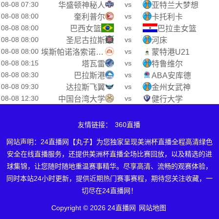
08-08 07:30
vs
华盛顿神秘人
亚特兰大梦想
08-08 08:00
vs
奎利普尔
卡托利卡
08-08 08:00
vs
巴西女篮
巴拉圭女篮
08-08 08:00
vs
圣尼古拉斯
河床
08-08 08:00
vs
埃斯帕诺洛索诺U21
蒙特港U21
08-08 08:15
vs
塔瓦雷
特鲁维尔
08-08 08:30
vs
巴拉斯港
ABA安库德
08-08 09:30
vs
达拉斯飞翼
金州女武神
08-08 12:30
vs
中国台湾大学
健行大学
友情链接：
360直播
网站声明：24直播网【丸子】为您独家呈现美洲杯直播全程高清绿色
安全在线直播服务，还提供美洲杯直播全场比赛回放，以及精选的进
球集锦，让您随时随地重温赛事精华。尽享高清、流畅的观赛体验，
同时本站24小时更新，提供近期热门赛事赛程，期待您关注收藏，一
切尽在24直播网！
Copyright © 2026 24直播网
网站地图