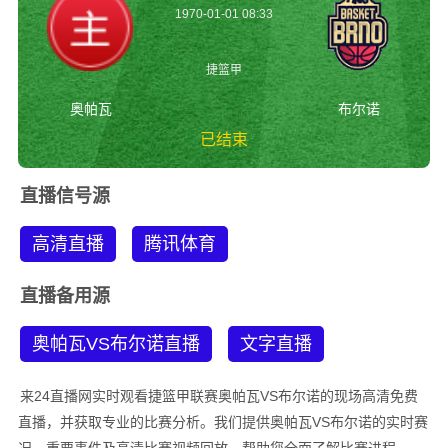
1970-01-01 08:33
捷篮甲
奥帕瓦
布尔诺
已结束
奥帕瓦vs布尔诺 捷
直播信号源
篮甲
高清直播
腾讯体育
直播备用源
奥帕瓦VS布尔诺直播
文字直播
来24直播网实时观看捷篮甲联赛奥帕瓦VS布尔诺的现场高清免费
直播，并获取专业的比赛分析。我们提供奥帕瓦VS布尔诺的实时赛