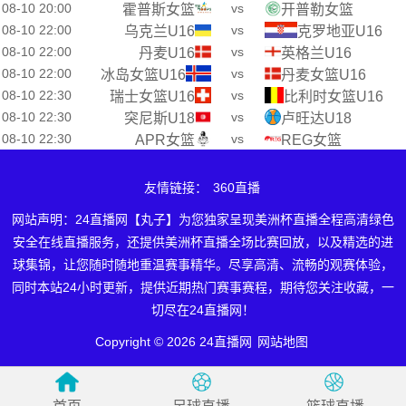
08-10 20:00
vs
霍普斯女篮
开普勒女篮
08-10 22:00
vs
乌克兰U16
克罗地亚U16
08-10 22:00
vs
丹麦U16
英格兰U16
08-10 22:00
vs
冰岛女篮U16
丹麦女篮U16
08-10 22:30
vs
瑞士女篮U16
比利时女篮U16
08-10 22:30
vs
突尼斯U18
卢旺达U18
08-10 22:30
vs
APR女篮
REG女篮
友情链接：
360直播
网站声明：24直播网【丸子】为您独家呈现美洲杯直播全程高清绿色
安全在线直播服务，还提供美洲杯直播全场比赛回放，以及精选的进
球集锦，让您随时随地重温赛事精华。尽享高清、流畅的观赛体验，
同时本站24小时更新，提供近期热门赛事赛程，期待您关注收藏，一
切尽在24直播网！
Copyright © 2026 24直播网
网站地图