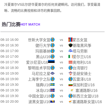
冷夏普尔VS比尔舒华夏普尔的任何关键瞬间。访问我们，享受最清
晰、流畅的比赛视频和详尽的赛事回顾。
热门比赛
HOT MATCH
08-10 16:00
vs
世新大学女篮
蒙古女篮
08-10 16:30
vs
健行大学
基隆黑风筝
08-10 17:00
vs
玛丽基纳
塔马劳斯
08-10 17:00
vs
黑山U16
爱尔兰U16
08-10 17:00
vs
爱沙尼亚U16
奥地利U16
08-10 18:30
vs
黎明技术学院
台湾银行
08-10 19:00
vs
马尼拉之星
圣胡安骑士
08-10 19:00
vs
上海李宁之队
瓦雷泽U18
08-10 19:30
vs
瑞典U16
保加利亚U16
08-10 19:30
vs
冰岛U16
塞浦路斯U16
08-10 19:30
vs
中国女篮U18
新西兰女篮U18
08-10 20:00
vs
波黑女篮U16
塞浦路斯女篮U16